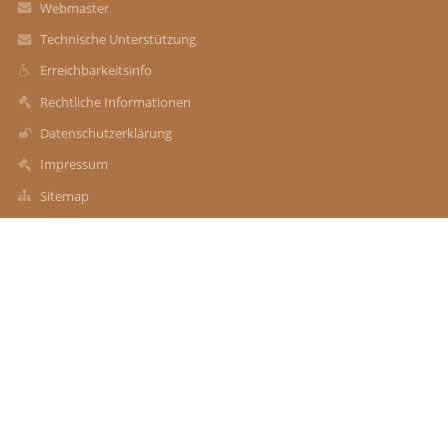
Webmaster
Technische Unterstützung
Erreichbarkeitsinfo
Rechtliche Informationen
Datenschutzerklärung
Impressum
Sitemap
Über uns
Kontakt
Aktuelles
Kontakt
Staatliche Regelschule Langenleuba/Niederhain, Gartenstraße
15
sek@grswieratal.de
034497 78314