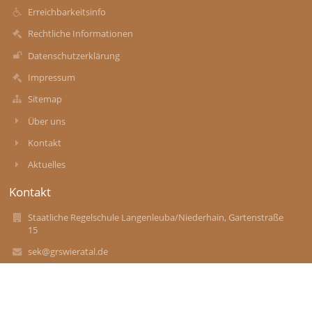
Erreichbarkeitsinfo
Rechtliche Informationen
Datenschutzerklärung
Impressum
Sitemap
Über uns
Kontakt
Aktuelles
Kontakt
Staatliche Regelschule Langenleuba/Niederhain, Gartenstraße
15
sek@grswieratal.de
034497 78314
Gartenstraße 15
04618 Langenleuba-Niederhain