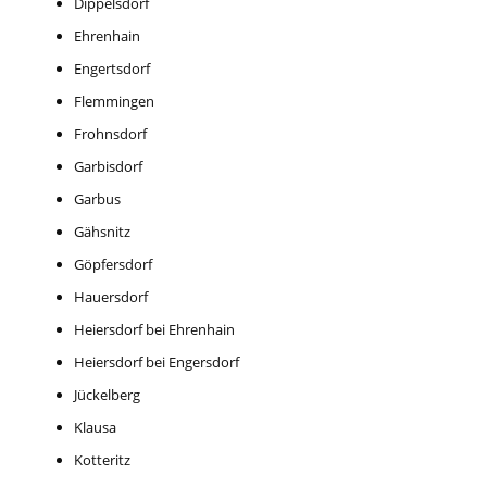
Dippelsdorf
Ehrenhain
Engertsdorf
Flemmingen
Frohnsdorf
Garbisdorf
Garbus
Gähsnitz
Göpfersdorf
Hauersdorf
Heiersdorf bei Ehrenhain
Heiersdorf bei Engersdorf
Jückelberg
Klausa
Kotteritz