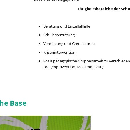
E-Mail: sjsa_reiche@gmx.de
Tätigkeitsbereiche der Schu
Beratung und Einzelfallhilfe
Schülervertretung
Vernetzung und Gremienarbeit
Krisenintervention
Sozialpädagogische Gruppenarbeit zu verschiede
Drogenprävention, Mediennutzung
he Base