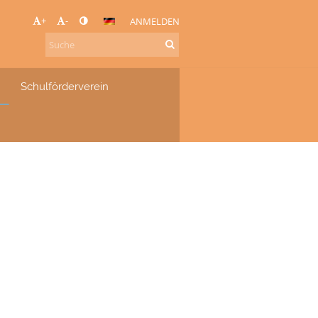
+
-
ANMELDEN
Schulförderverein