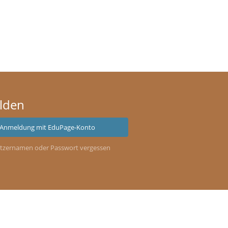
lden
Anmeldung mit EduPage-Konto
tzernamen oder Passwort vergessen