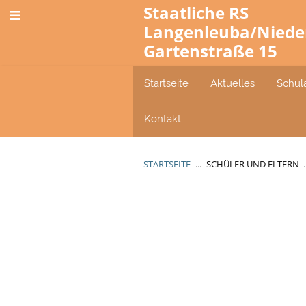
Staatliche RS
Langenleuba/Niede
Gartenstraße 15
Startseite
Aktuelles
Schul
Kontakt
STARTSEITE
...
SCHÜLER UND ELTERN
.
Schulsozialarbeit