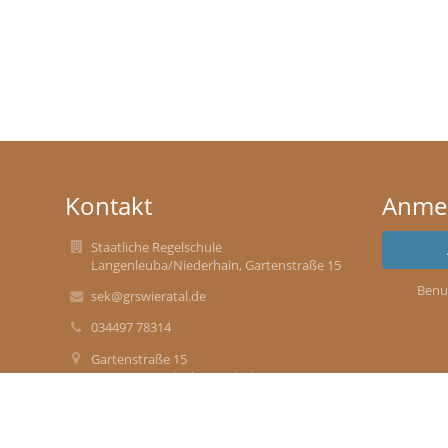
Kontakt
Anme
Staatliche Regelschule
Langenleuba/Niederhain, Gartenstraße 15
Benu
sek@grswieratal.de
034497 78314
Gartenstraße 15
04618 Langenleuba-Niederhain
Germany